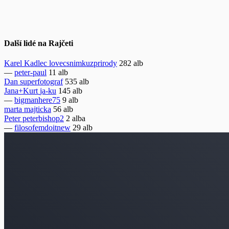
Další lidé na Rajčeti
Karel Kadlec
lovecsnimkuzprirody
282 alb
—
peter-paul
11 alb
Dan
superfotograf
535 alb
Jana+Kurt
ja-ku
145 alb
—
bigmanhere75
9 alb
marta
majticka
56 alb
Peter
peterbishop2
2 alba
—
filosofemdoitnew
29 alb