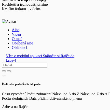
Rychlejší a jednodušší přístup
k vašim fotkám a videím.
Alba
Videa
O mně
Oblíbená alba
Oblíbenci
Více o mobilní aplikaci
Stáhněte si Rajče do
kapsy!
Řadit alba podle
Řadit lidi podle
Času vytvoření
Počtu zobrazení
Názvu od A do Z
Názvu od Z do A
D
Počtu sledujících
Data přidání
Uživatelského jména
Adresa na Rajčeti