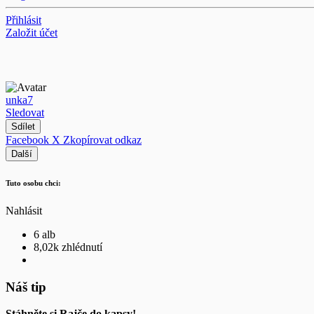
Přihlásit
Založit účet
unka7
Sledovat
Sdílet
Facebook
X
Zkopírovat odkaz
Další
Tuto osobu chci:
Nahlásit
6 alb
8,02k zhlédnutí
Náš tip
Stáhněte si Rajče do kapsy!